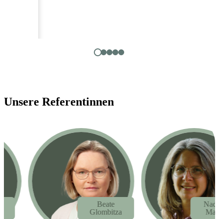
Anita aus Berghain
PTA
Unsere Referentinnen
Beate
Nadine
Glombitza
Maier