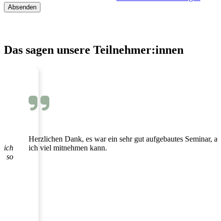
Das sagen unsere Teilnehmer:innen
Der Vortrag war sehr interessant, informativ und kurzw
r, aus dem
konnte der Referentin gut folgen und die Inhalte waren
praxisnah. So bleibt das Gelernte wirklich im Kopf.
Vielen Dank!